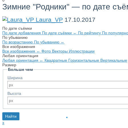
0
Зимние "Родники" — по дате съё
Laura_VP
17.10.2017
По дате съёмки
По дате добавления
По дате съёмки
←
По рейтингу
По популярн
По убыванию
По возрастанию
По убыванию
←
Все изображения
Все изображения
←
Фото
Векторы
Иллюстрации
Любая ориентация
Любая ориентация
←
Квадратные
Горизонтальные
Вертикальные
Размер
Больше чем
Ширина
Высота
x