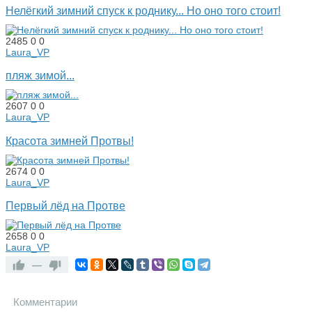
Нелёгкий зимний спуск к роднику... Но оно того стоит!
2485
0
0
Laura_VP
пляж зимой...
2607
0
0
Laura_VP
Красота зимней Протвы!
2674
0
0
Laura_VP
Первый лёд на Протве
2658
0
0
Laura_VP
—
Комментарии