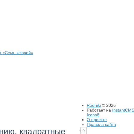
я «Семь ключей»
Rodniki
© 2026
Работает на
InstantCM
Icons8
О проекте
Правила сайта
нию, квадратные
0