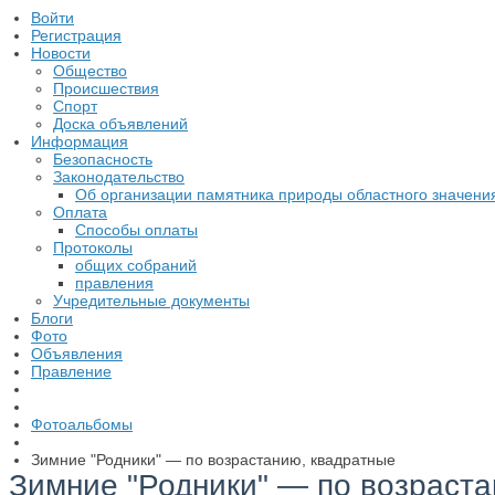
Войти
Регистрация
Новости
Общество
Происшествия
Спорт
Доска объявлений
Информация
Безопасность
Законодательство
Об организации памятника природы областного значени
Оплата
Способы оплаты
Протоколы
общих собраний
правления
Учредительные документы
Блоги
Фото
Объявления
Правление
Фотоальбомы
Зимние "Родники" — по возрастанию, квадратные
Зимние "Родники" — по возраста