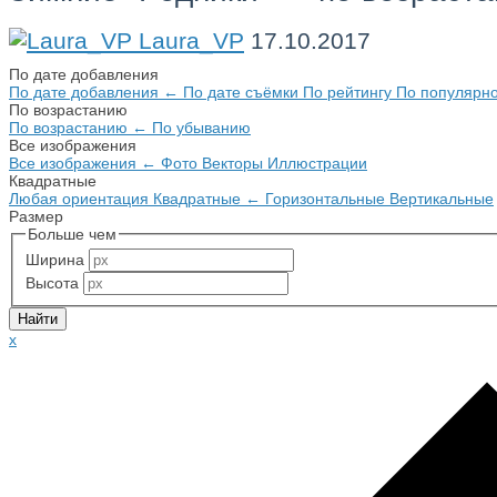
Laura_VP
17.10.2017
По дате добавления
По дате добавления
←
По дате съёмки
По рейтингу
По популярн
По возрастанию
По возрастанию
←
По убыванию
Все изображения
Все изображения
←
Фото
Векторы
Иллюстрации
Квадратные
Любая ориентация
Квадратные
←
Горизонтальные
Вертикальные
Размер
Больше чем
Ширина
Высота
x