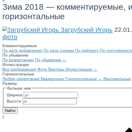
0
Зима 2018 — комментируемые, 
горизонтальные
Загрубский Игорь
22.01
фото
Комментируемые
По дате добавления
По дате съёмки
По рейтингу
По популярнос
По убыванию
По возрастанию
По убыванию
←
Иллюстрации
Все изображения
Фото
Векторы
Иллюстрации
←
Горизонтальные
Любая ориентация
Квадратные
Горизонтальные
←
Вертикальные
Размер
Больше чем
Ширина
Высота
x