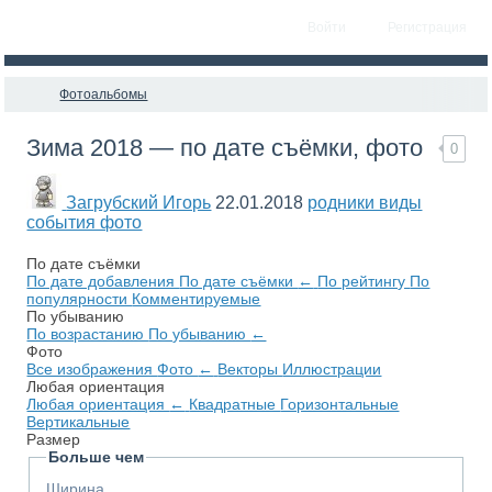
Войти
Регистрация
Фотоальбомы
Зима 2018 — по дате съёмки, фото
0
Загрубский Игорь
22.01.2018
родники виды
события фото
По дате съёмки
По дате добавления
По дате съёмки
←
По рейтингу
По
популярности
Комментируемые
По убыванию
По возрастанию
По убыванию
←
Фото
Все изображения
Фото
←
Векторы
Иллюстрации
Любая ориентация
Любая ориентация
←
Квадратные
Горизонтальные
Вертикальные
Размер
Больше чем
Ширина