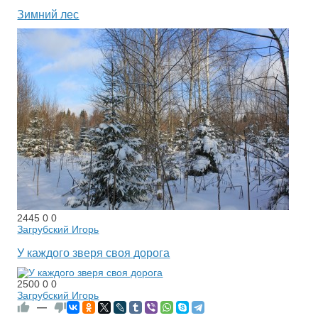
Зимний лес
2445
0
0
Загрубский Игорь
У каждого зверя своя дорога
2500
0
0
Загрубский Игорь
—