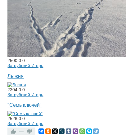
2500
0
0
Загрубский Игорь
Лыжня
2304
0
0
Загрубский Игорь
"Семь ключей"
2526
0
0
Загрубский Игорь
—