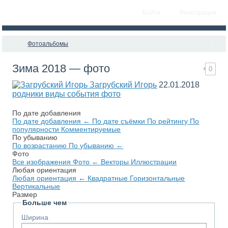
Войти
Регистрация
Фотоальбомы
Зима 2018 — фото
0
Загрубский Игорь
22.01.2018
родники виды события фото
По дате добавления
По дате добавления
←
По дате съёмки
По рейтингу
По
популярности
Комментируемые
По убыванию
По возрастанию
По убыванию
←
Фото
Все изображения
Фото
←
Векторы
Иллюстрации
Любая ориентация
Любая ориентация
←
Квадратные
Горизонтальные
Вертикальные
Размер
Больше чем
Ширина