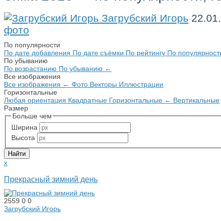
Загрубский Игорь
22.01
фото
По популярности
По дате добавления
По дате съёмки
По рейтингу
По популярнос
По убыванию
По возрастанию
По убыванию
←
Все изображения
Все изображения
←
Фото
Векторы
Иллюстрации
Горизонтальные
Любая ориентация
Квадратные
Горизонтальные
←
Вертикальные
Размер
Больше чем
Ширина
Высота
x
Прекрасный зимний день
2559
0
0
Загрубский Игорь