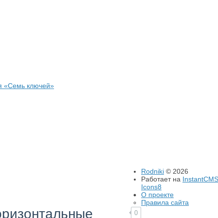
я «Семь ключей»
Rodniki
© 2026
Работает на
InstantCM
Icons8
О проекте
Правила сайта
горизонтальные
0