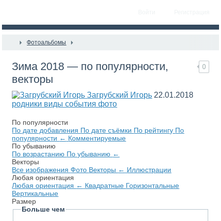
Войти
Регистрация
Фотоальбомы
Зима 2018 — по популярности,
0
векторы
Загрубский Игорь
22.01.2018
родники виды события фото
По популярности
По дате добавления
По дате съёмки
По рейтингу
По
популярности
←
Комментируемые
По убыванию
По возрастанию
По убыванию
←
Векторы
Все изображения
Фото
Векторы
←
Иллюстрации
Любая ориентация
Любая ориентация
←
Квадратные
Горизонтальные
Вертикальные
Размер
Больше чем