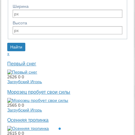
Ширина
Высота
x
Первый снег
2626
0
0
Загрубский Игорь
Морозец пробует свои силы
2565
0
0
Загрубский Игорь
Осенняя тропинка
2615
0
0