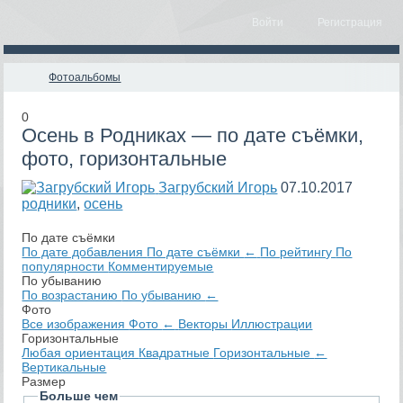
Войти
Регистрация
Фотоальбомы
0
Осень в Родниках — по дате съёмки,
фото, горизонтальные
Загрубский Игорь
07.10.2017
родники
,
осень
По дате съёмки
По дате добавления
По дате съёмки
←
По рейтингу
По
популярности
Комментируемые
По убыванию
По возрастанию
По убыванию
←
Фото
Все изображения
Фото
←
Векторы
Иллюстрации
Горизонтальные
Любая ориентация
Квадратные
Горизонтальные
←
Вертикальные
Размер
Больше чем