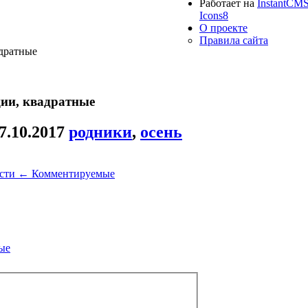
Работает на
InstantCM
Icons8
О проекте
Правила сайта
адратные
ции, квадратные
7.10.2017
родники
,
осень
ости
←
Комментируемые
ые