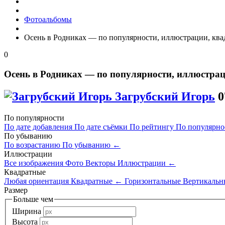
Фотоальбомы
Осень в Родниках — по популярности, иллюстрации, кв
0
Осень в Родниках — по популярности, иллюстра
Загрубский Игорь
0
По популярности
По дате добавления
По дате съёмки
По рейтингу
По популярн
По убыванию
По возрастанию
По убыванию
←
Иллюстрации
Все изображения
Фото
Векторы
Иллюстрации
←
Квадратные
Любая ориентация
Квадратные
←
Горизонтальные
Вертикальн
Размер
Больше чем
Ширина
Высота