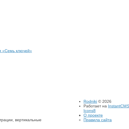
я «Семь ключей»
Rodniki
© 2026
Работает на
InstantCM
Icons8
О проекте
трации, вертикальные
Правила сайта