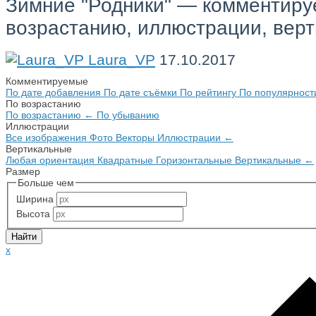
Зимние "Родники" — комментиру
возрастанию, иллюстрации, вер
Laura_VP
17.10.2017
Комментируемые
По дате добавления
По дате съёмки
По рейтингу
По популярнос
По возрастанию
По возрастанию
←
По убыванию
Иллюстрации
Все изображения
Фото
Векторы
Иллюстрации
←
Вертикальные
Любая ориентация
Квадратные
Горизонтальные
Вертикальные
←
Размер
Больше чем
Ширина
Высота
x