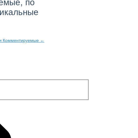
емые, по
тикальные
ти
Комментируемые
←