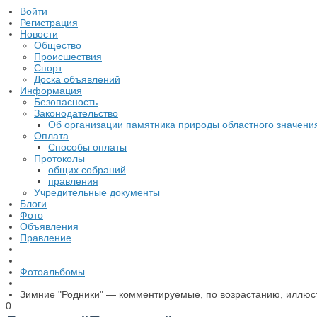
Войти
Регистрация
Новости
Общество
Происшествия
Спорт
Доска объявлений
Информация
Безопасность
Законодательство
Об организации памятника природы областного значени
Оплата
Способы оплаты
Протоколы
общих собраний
правления
Учредительные документы
Блоги
Фото
Объявления
Правление
Фотоальбомы
Зимние "Родники" — комментируемые, по возрастанию, иллюс
0