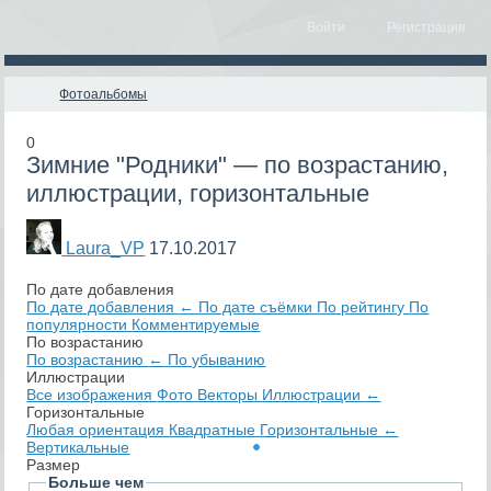
Войти
Регистрация
Фотоальбомы
0
Зимние "Родники" — по возрастанию,
иллюстрации, горизонтальные
Laura_VP
17.10.2017
По дате добавления
По дате добавления
←
По дате съёмки
По рейтингу
По
популярности
Комментируемые
По возрастанию
По возрастанию
←
По убыванию
Иллюстрации
Все изображения
Фото
Векторы
Иллюстрации
←
Горизонтальные
Любая ориентация
Квадратные
Горизонтальные
←
Вертикальные
Размер
Больше чем