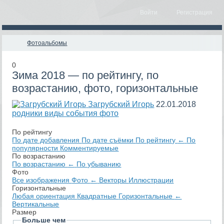
Войти
Регистрация
Фотоальбомы
0
Зима 2018 — по рейтингу, по
возрастанию, фото, горизонтальные
Загрубский Игорь
22.01.2018
родники виды события фото
По рейтингу
По дате добавления
По дате съёмки
По рейтингу
←
По
популярности
Комментируемые
По возрастанию
По возрастанию
←
По убыванию
Фото
Все изображения
Фото
←
Векторы
Иллюстрации
Горизонтальные
Любая ориентация
Квадратные
Горизонтальные
←
Вертикальные
Размер
Больше чем