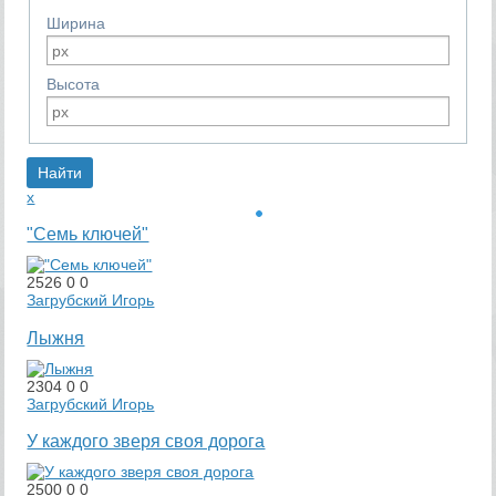
Ширина
Высота
x
"Семь ключей"
2526
0
0
Загрубский Игорь
Лыжня
2304
0
0
Загрубский Игорь
У каждого зверя своя дорога
2500
0
0