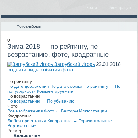
Войти
Регистрация
Фотоальбомы
0
Зима 2018 — по рейтингу, по
возрастанию, фото, квадратные
Загрубский Игорь
22.01.2018
родники виды события фото
По рейтингу
По дате добавления
По дате съёмки
По рейтингу
←
По
популярности
Комментируемые
По возрастанию
По возрастанию
←
По убыванию
Фото
Все изображения
Фото
←
Векторы
Иллюстрации
Квадратные
Любая ориентация
Квадратные
←
Горизонтальные
Вертикальные
Размер
Больше чем