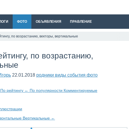
ЛОГИ
ФОТО
ОБЪЯВЛЕНИЯ
ПРАВЛЕНИЕ
тингу, по возрастанию, векторы, вертикальные
йтингу, по возрастанию,
льные
Игорь
22.01.2018
родники виды события фото
и
По рейтингу
←
По популярности
Комментируемые
ллюстрации
зонтальные
Вертикальные
←