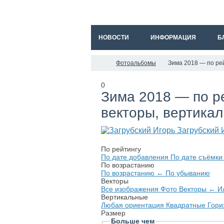
НОВОСТИ
ИНФОРМАЦИЯ
Б
Фотоальбомы
Зима 2018 — по рей
0
Зима 2018 — по ре
векторы, вертика
Загрубский 
По рейтингу
По дате добавления
По дате съёмк
По возрастанию
По возрастанию
←
По убыванию
Векторы
Все изображения
Фото
Векторы
←
И
Вертикальные
Любая ориентация
Квадратные
Гори
Размер
Больше чем