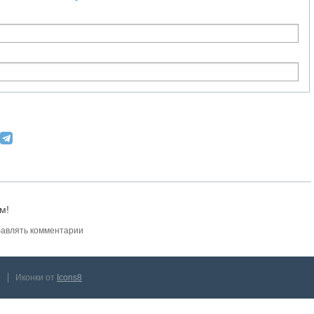
м!
авлять комментарии
Иконки от
Icons8