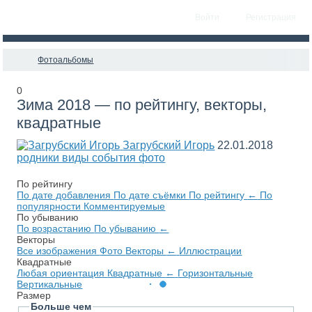
Войти
Регистрация
Фотоальбомы
0
Зима 2018 — по рейтингу, векторы,
квадратные
Загрубский Игорь
22.01.2018
родники виды события фото
По рейтингу
По дате добавления
По дате съёмки
По рейтингу
←
По
популярности
Комментируемые
По убыванию
По возрастанию
По убыванию
←
Векторы
Все изображения
Фото
Векторы
←
Иллюстрации
Квадратные
Любая ориентация
Квадратные
←
Горизонтальные
Вертикальные
Размер
Больше чем