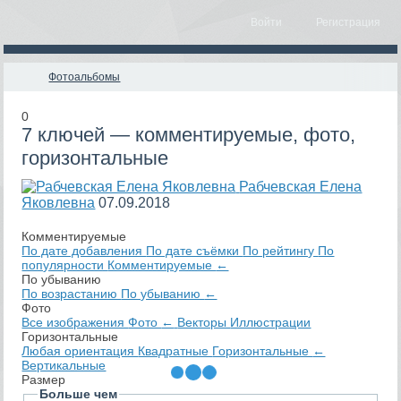
Войти
Регистрация
Фотоальбомы
0
7 ключей — комментируемые, фото,
горизонтальные
Рабчевская Елена
Яковлевна
07.09.2018
Комментируемые
По дате добавления
По дате съёмки
По рейтингу
По
популярности
Комментируемые
←
По убыванию
По возрастанию
По убыванию
←
Фото
Все изображения
Фото
←
Векторы
Иллюстрации
Горизонтальные
Любая ориентация
Квадратные
Горизонтальные
←
Вертикальные
Размер
Больше чем