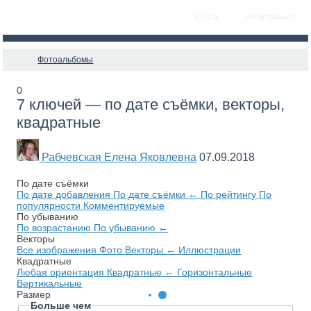
Войти
Регистрация
Фотоальбомы
0
7 ключей — по дате съёмки, векторы,
квадратные
Рабчевская Елена Яковлевна
07.09.2018
По дате съёмки
По дате добавления
По дате съёмки
←
По рейтингу
По
популярности
Комментируемые
По убыванию
По возрастанию
По убыванию
←
Векторы
Все изображения
Фото
Векторы
←
Иллюстрации
Квадратные
Любая ориентация
Квадратные
←
Горизонтальные
Вертикальные
Размер
Больше чем