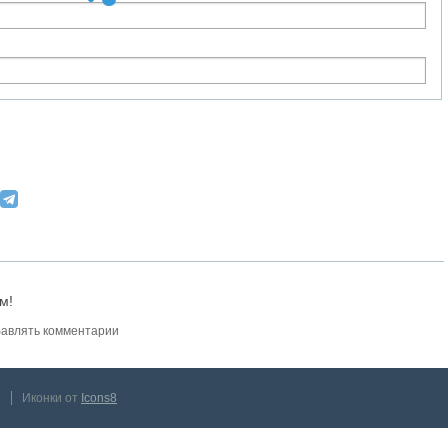
м!
авлять комментарии
Иконки от
Icons8