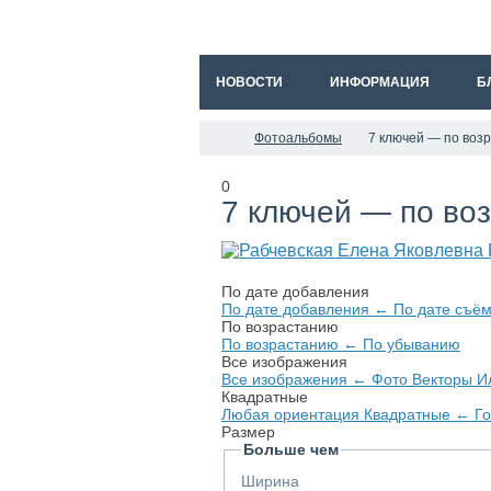
НОВОСТИ
ИНФОРМАЦИЯ
Б
Фотоальбомы
7 ключей — по воз
0
7 ключей — по во
По дате добавления
По дате добавления
←
По дате съё
По возрастанию
По возрастанию
←
По убыванию
Все изображения
Все изображения
←
Фото
Векторы
И
Квадратные
Любая ориентация
Квадратные
←
Г
Размер
Больше чем
Ширина