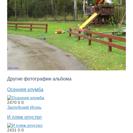
Другие фотографии альбома
Осенняя клумба
2470
0
0
Загрубский Игорь
И пляж опустел
2431
0
0