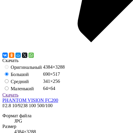
Скачать
4384×3288
Оригинальный
690×517
Большой
341×256
Средний
64×64
Маленький
Скачать
PHANTOM VISION FC200
f/2.8
10/9238
100
500/100
Формат файла
JPG
Размер
4384×3288