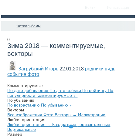
Войти
Регистрация
Фотоальбомы
0
Зима 2018 — комментируемые,
векторы
Загрубский Игорь
22.01.2018
родники виды
события фото
Комментируемые
По дате добавления
По дате съёмки
По рейтингу
По
популярности
Комментируемые
←
По убыванию
По возрастанию
По убыванию
←
Векторы
Все изображения
Фото
Векторы
←
Иллюстрации
Любая ориентация
Любая ориентация
←
Квадратные
Горизонтальные
Вертикальные
Размер