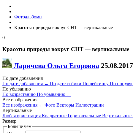
Фотоальбомы
Красоты природы вокруг СНТ — вертикальные
0
Красоты природы вокруг СНТ — вертикальные
Ларичева Ольга Егоровна
25.08.2017
По дате добавления
По дате добавления
←
По дате съёмки
По рейтингу
По популя
По убыванию
По возрастанию
По убыванию
←
Все изображения
Все изображения
←
Фото
Векторы
Иллюстрации
Вертикальные
Любая ориентация
Квадратные
Горизонтальные
Вертикальные
Размер
Больше чем