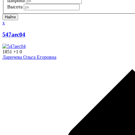
Ширина
Высота
x
547aec04
1851
+1
0
Ларичева Ольга Егоровна