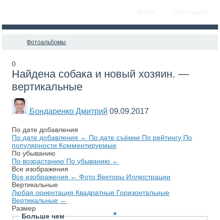
Войти
Регистрация
Фотоальбомы
0
Найдена собака и новый хозяин. —
вертикальные
Бондаренко Дмитрий
09.09.2017
По дате добавления
По дате добавления
←
По дате съёмки
По рейтингу
По
популярности
Комментируемые
По убыванию
По возрастанию
По убыванию
←
Все изображения
Все изображения
←
Фото
Векторы
Иллюстрации
Вертикальные
Любая ориентация
Квадратные
Горизонтальные
Вертикальные
←
Размер
Больше чем