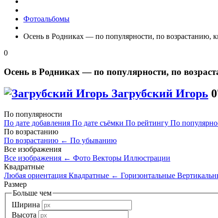
Фотоальбомы
Осень в Родниках — по популярности, по возрастанию, 
0
Осень в Родниках — по популярности, по возрас
Загрубский Игорь
0
По популярности
По дате добавления
По дате съёмки
По рейтингу
По популярн
По возрастанию
По возрастанию
←
По убыванию
Все изображения
Все изображения
←
Фото
Векторы
Иллюстрации
Квадратные
Любая ориентация
Квадратные
←
Горизонтальные
Вертикальн
Размер
Больше чем
Ширина
Высота