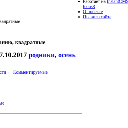
Работает на
InstantCM
Icons8
О проекте
Правила сайта
квадратные
танию, квадратные
7.10.2017
родники
,
осень
ости
←
Комментируемые
ые