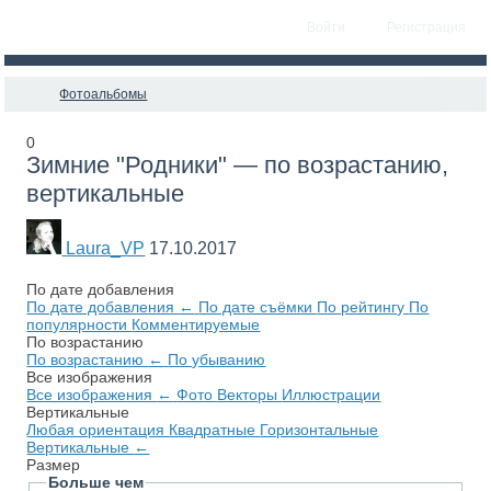
Войти
Регистрация
Фотоальбомы
0
Зимние "Родники" — по возрастанию,
вертикальные
Laura_VP
17.10.2017
По дате добавления
По дате добавления
←
По дате съёмки
По рейтингу
По
популярности
Комментируемые
По возрастанию
По возрастанию
←
По убыванию
Все изображения
Все изображения
←
Фото
Векторы
Иллюстрации
Вертикальные
Любая ориентация
Квадратные
Горизонтальные
Вертикальные
←
Размер
Больше чем