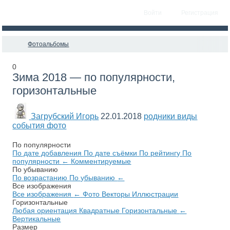
Войти
Регистрация
Фотоальбомы
0
Зима 2018 — по популярности,
горизонтальные
Загрубский Игорь
22.01.2018
родники виды
события фото
По популярности
По дате добавления
По дате съёмки
По рейтингу
По
популярности
←
Комментируемые
По убыванию
По возрастанию
По убыванию
←
Все изображения
Все изображения
←
Фото
Векторы
Иллюстрации
Горизонтальные
Любая ориентация
Квадратные
Горизонтальные
←
Вертикальные
Размер