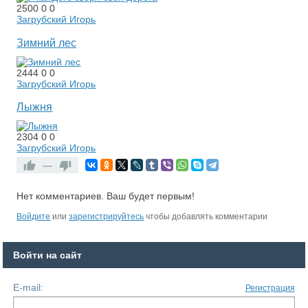
2500
0
0
Загрубский Игорь
Зимний лес
2444
0
0
Загрубский Игорь
Лыжня
2304
0
0
Загрубский Игорь
—
Нет комментариев. Ваш будет первым!
RS
Войдите
или
зарегистрируйтесь
чтобы добавлять комментарии
Войти на сайт
E-mail:
Регистрация