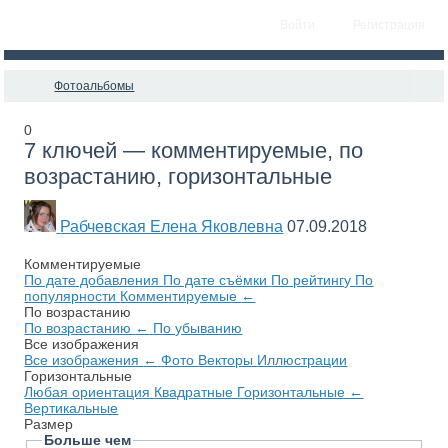
Войти
Регистрация
Фотоальбомы
0
7 ключей — комментируемые, по
возрастанию, горизонтальные
Рабчевская Елена Яковлевна
07.09.2018
Комментируемые
По дате добавления
По дате съёмки
По рейтингу
По
популярности
Комментируемые
←
По возрастанию
По возрастанию
←
По убыванию
Все изображения
Все изображения
←
Фото
Векторы
Иллюстрации
Горизонтальные
Любая ориентация
Квадратные
Горизонтальные
←
Вертикальные
Размер
Больше чем