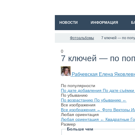
НОВОСТИ
ИНФОРМАЦИЯ
Б
Фотоальбомы
7 ключей — по поп
0
7 ключей — по по
Рабчевская Елена Яковлев
По популярности
По дате добавления
По дате съёмк
По убыванию
По возрастанию
По убыванию
←
Все изображения
Все изображения
←
Фото
Векторы
И
Любая ориентация
Любая ориентация
←
Квадратные
Г
Размер
Больше чем