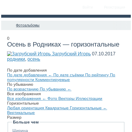
Войти
Регистрация
Фотоальбомы
0
Осень в Родниках — горизонтальные
Загрубский Игорь
07.10.2017
родники
,
осень
По дате добавления
По дате добавления
←
По дате съёмки
По рейтингу
По
популярности
Комментируемые
По убыванию
По возрастанию
По убыванию
←
Все изображения
Все изображения
←
Фото
Векторы
Иллюстрации
Горизонтальные
Любая ориентация
Квадратные
Горизонтальные
←
Вертикальные
Размер
Больше чем
Ширина