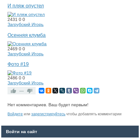
И пляж опустел
2431
0
0
Загрубский Игорь
Осенняя клумба
2469
0
0
Загрубский Игорь
Фото #19
2486
0
0
Загрубский Игорь
—
Нет комментариев. Ваш будет первым!
RS
Войдите
или
зарегистрируйтесь
чтобы добавлять комментарии
Войти на сайт