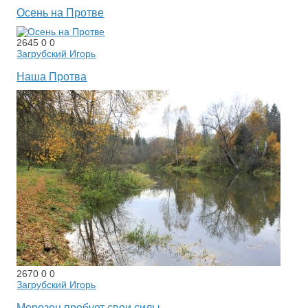
Осень на Протве
2645
0
0
Загрубский Игорь
Наша Протва
2670
0
0
Загрубский Игорь
Морозец пробует свои силы